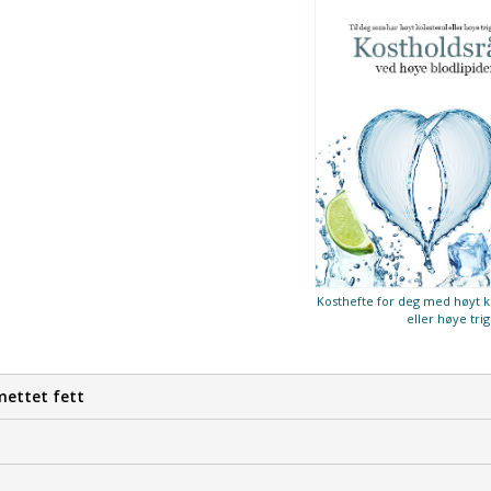
Kosthefte for deg med høyt k
eller høye trig
mettet fett