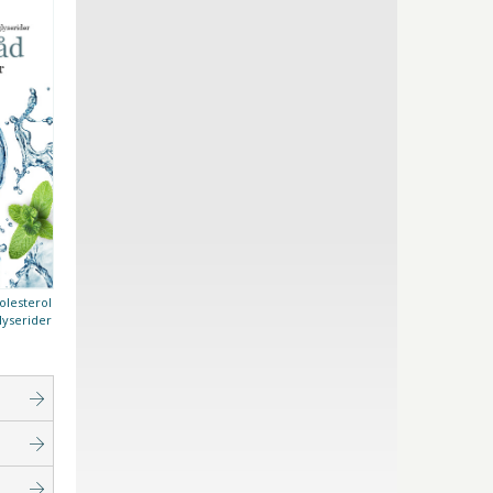
olesterol
lyserider