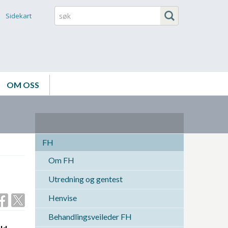
Sidekart
OM OSS
FH
Om FH
Utredning og gentest
Henvise
Behandlingsveileder FH