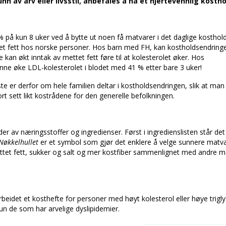
n av arv eller livsstil, anbefales å ha et hjertevennlig kostho
% på kun 8 uker ved å bytte ut noen få matvarer i det daglige kostho
t fett hos norske personer. Hos barn med FH, kan kostholdsendringe
an økt inntak av mettet fett føre til at kolesterolet øker. Hos
unne øke LDL-kolesterolet i blodet med 41 % etter bare 3 uker!
ste er derfor om hele familien deltar i kostholdsendringen, slik at man 
rt sett likt kostrådene for den generelle befolkningen.
 av næringsstoffer og ingredienser. Først i ingredienslisten står det 
økkelhullet
er et symbol som gjør det enklere å velge sunnere matva
tet fett, sukker og salt og mer kostfiber sammenlignet med andre m
idet et kosthefte for personer med høyt kolesterol eller høye trigly
kun de som har arvelige dyslipidemier.