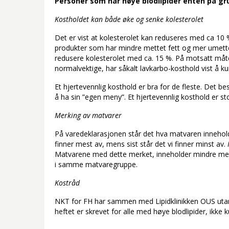
Personer som har høye blodlipider enten på grun
Kostholdet kan både øke og senke kolesterolet
Det er vist at kolesterolet kan reduseres med ca 10 
produkter som har mindre mettet fett og mer umette
redusere kolesterolet med ca. 15 %. På motsatt måte k
normalvektige, har såkalt lavkarbo-kosthold vist å k
Et hjertevennlig kosthold er bra for de fleste. Det be
å ha sin ”egen meny”. Et hjertevennlig kosthold er sto
Merking av matvarer
På varedeklarasjonen står det hva matvaren inneholder
finner mest av, mens sist står det vi finner minst av.
N
Matvarene med dette merket, inneholder mindre met
i samme matvaregruppe.
Kostråd
NKT for FH har sammen med Lipidklinikken OUS utarbe
heftet er skrevet for alle med høye blodlipider, ikke 