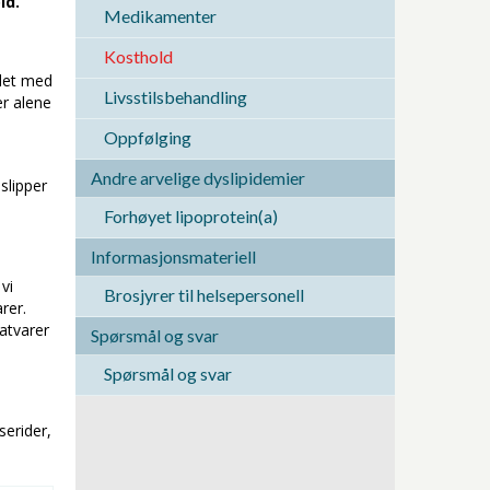
ld.
Medikamenter
Kosthold
ldet med
Livsstilsbehandling
r alene
Oppfølging
Andre arvelige dyslipidemier
slipper
Forhøyet lipoprotein(a)
Informasjonsmateriell
vi
Brosjyrer til helsepersonell
rer.
atvarer
Spørsmål og svar
Spørsmål og svar
serider,