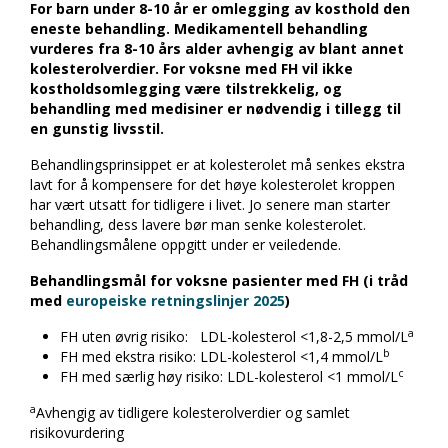
For barn under 8-10 år er omlegging av kosthold den
eneste behandling. Medikamentell behandling
vurderes fra 8-10 års alder avhengig av blant annet
kolesterolverdier. For voksne med FH vil ikke
kostholdsomlegging være tilstrekkelig, og
behandling med medisiner er nødvendig i tillegg til
en gunstig livsstil.
Behandlingsprinsippet er at kolesterolet må senkes ekstra
lavt for å kompensere for det høye kolesterolet kroppen
har vært utsatt for tidligere i livet. Jo senere man starter
behandling, dess lavere bør man senke kolesterolet.
Behandlingsmålene oppgitt under er veiledende.
Behandlingsmål for voksne pasienter med FH (i tråd
med
europeiske retningslinjer 2025
)
a
FH uten øvrig risiko: LDL-kolesterol <1,8-2,5 mmol/L
b
FH med ekstra risiko: LDL-kolesterol <1,4 mmol/L
c
FH med særlig høy risiko: LDL-kolesterol <1 mmol/L
a
Avhengig av tidligere kolesterolverdier og samlet
risikovurdering