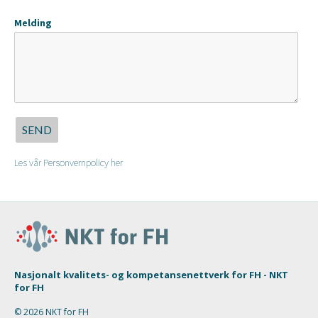
Melding
SEND
Les vår Personvernpolicy her
Nasjonalt kvalitets- og kompetansenettverk for FH - NKT
for FH
© 2026 NKT for FH