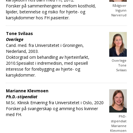
Forsker på sammenhengene mellom kosthold,
Rådgiver
Ingunn
lipider, betennelse og risiko for hjerte- og
Narverud
karsykdommer hos FH pasienter.
Tone Svilaas
Overlege
Cand. med. fra Universitetet i Groningen,
Nederland, 2003.
Doktorgrad om behandling av hjerteinfarkt,
Overlege
2010.Spesialist i indremedisin, med spesiell
Tone
interesse for forebygging av hjerte- og
Svilaas
karsykdommer.
Marianne Klevmoen
Ph.D.-stipendiat
M.Sc. Klinisk Ernæring fra Universitetet i Oslo, 2020
Forsker på svangerskap og amming hos kvinner
med FH.
PhD-
stipendiat
Marianne
Klevmoen