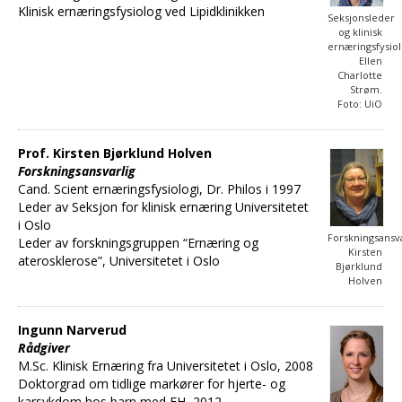
Klinisk ernæringsfysiolog ved Lipidklinikken
Seksjonsleder
og klinisk
ernæringsfysio
Ellen
Charlotte
Strøm.
Foto: UiO
Prof. Kirsten Bjørklund Holven
Forskningsansvarlig
Cand. Scient ernæringsfysiologi, Dr. Philos i 1997
Leder av Seksjon for klinisk ernæring Universitetet
i Oslo
Forskningsansva
Leder av forskningsgruppen “Ernæring og
Kirsten
aterosklerose”, Universitetet i Oslo
Bjørklund
Holven
Ingunn Narverud
Rådgiver
M.Sc. Klinisk Ernæring fra Universitetet i Oslo, 2008
Doktorgrad om tidlige markører for hjerte- og
karsykdom hos barn med FH, 2012.