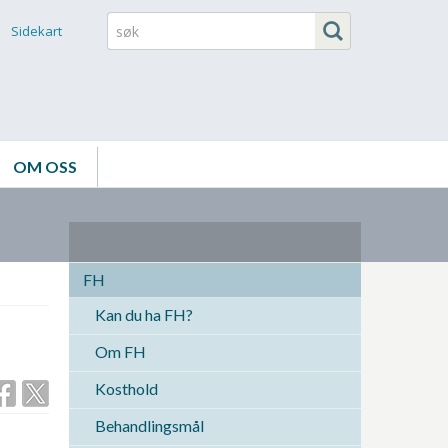
Sidekart
OM OSS
FH
Kan du ha FH?
Om FH
Kosthold
Behandlingsmål