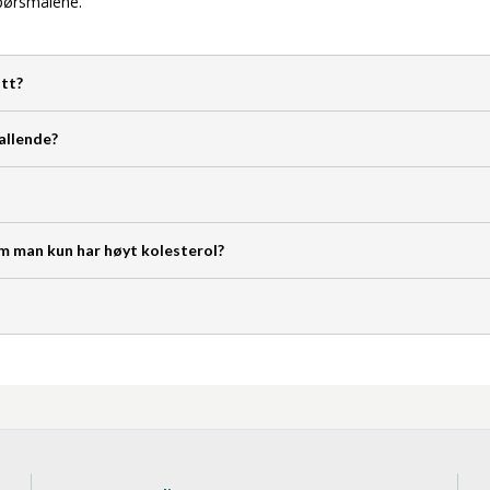
spørsmålene.
itt?
allende?
m man kun har høyt kolesterol?