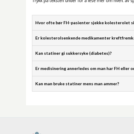
Trykk på teksten under for å lese mer om hvert av 
Hvor ofte bør FH-pasienter sjekke kolesterolet s
Er kolesterolsenkende medikamenter kreftfremk
Kan statiner gi sukkersyke (diabetes)?
Er medisinering annerledes om man har FH eller o
Kan man bruke statiner mens man ammer?