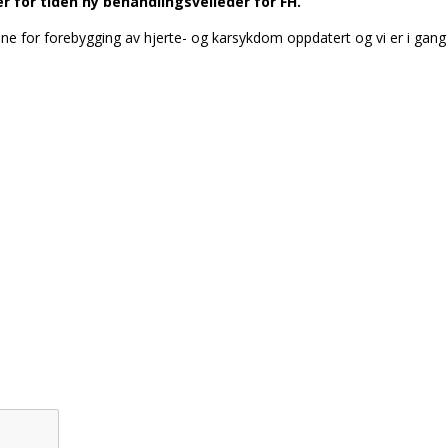
r for tiden ny behandlingsveileder for FH.
njene for forebygging av hjerte- og karsykdom oppdatert og vi er i gan