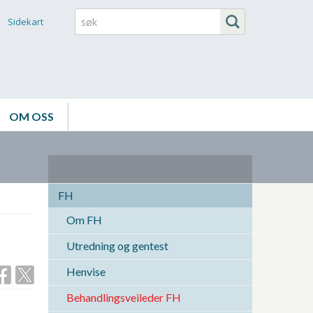
Sidekart
OM OSS
FH
Om FH
Utredning og gentest
Henvise
Behandlingsveileder FH