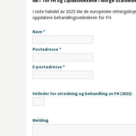
NKT for FH og Lipidklinikkene i Norge utarbeide
I siste halvdel av 2025 ble de europeiske retningsli
oppdatere behandlingsveilederen for FH.
Navn *
Postadresse *
E-postadresse *
Veileder for utredning og behandling av FH (2021)
Melding