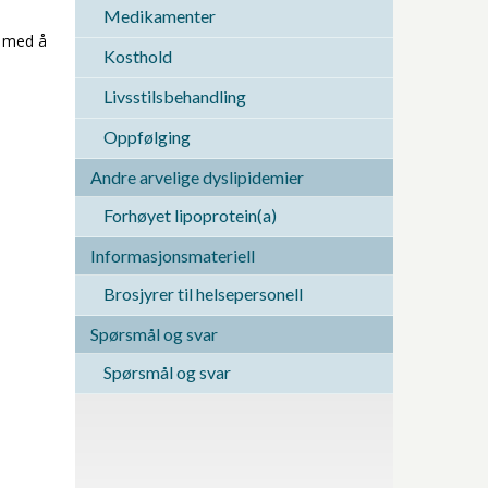
Medikamenter
g med å
Kosthold
Livsstilsbehandling
Oppfølging
Andre arvelige dyslipidemier
Forhøyet lipoprotein(a)
Informasjonsmateriell
Brosjyrer til helsepersonell
Spørsmål og svar
Spørsmål og svar