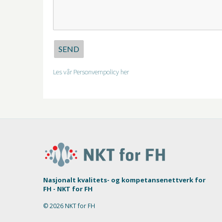
SEND
Les vår Personvernpolicy her
Nasjonalt kvalitets- og kompetansenettverk for
FH - NKT for FH
© 2026 NKT for FH