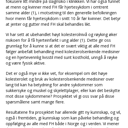
fokusere litt mindre på slagrisiko i klinikken. Vi har også funnet
at menn og kvinner med FH får hjertesykdom i omtrent
samme alder (1), i motsetning til den generelle befolkningen
hvor menn får hjertesykdom i snitt 10 år før kvinner. Det betyr
at jenter og gutter med FH skal behandles likt.
Vi har sett at ubehandlet høyt kolesterolnivå og røyking øker
risikoen for å få hjerteinfarkt i ung alder (1). Dette gir oss
grunnlag for å kunne si at det er svært viktig at alle med FH
følger anbefalt behandling med kolesterolsenkende medisiner
og en hjertevennlig livsstil med sunt kosthold, unngå å røyke
og være fysisk aktive.
Det er også mye vi ikke vet, for eksempel om det høye
kolesterolet og bruk av kolesterolsenkende medisiner over
lang tid kan ha betydning for andre sykdommer som
sukkersyke og muskel og skjelettplager, eller kan det beskytte
mot disse sykdommene? Prosjektet vil gi oss svar på disse
spørsmålene samt mange flere.
Resultatene fra prosjektet har allerede gitt ny kunnskap, og vil,
også i fremtiden, gi kunnskap som kan påvirke behandling og
oppfølging av alle med FH både i Norge og i verden. Vi mener