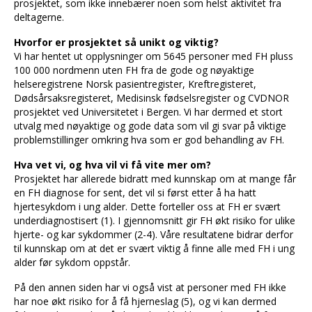
prosjektet, som ikke innebærer noen som helst aktivitet fra
deltagerne.
Hvorfor er prosjektet så unikt og viktig?
Vi har hentet ut opplysninger om 5645 personer med FH pluss
100 000 nordmenn uten FH fra de gode og nøyaktige
helseregistrene Norsk pasientregister, Kreftregisteret,
Dødsårsaksregisteret, Medisinsk fødselsregister og CVDNOR
prosjektet ved Universitetet i Bergen. Vi har dermed et stort
utvalg med nøyaktige og gode data som vil gi svar på viktige
problemstillinger omkring hva som er god behandling av FH.
Hva vet vi, og hva vil vi få vite mer om?
Prosjektet har allerede bidratt med kunnskap om at mange får
en FH diagnose for sent, det vil si først etter å ha hatt
hjertesykdom i ung alder. Dette forteller oss at FH er svært
underdiagnostisert (1). I gjennomsnitt gir FH økt risiko for ulike
hjerte- og kar sykdommer (2-4). Våre resultatene bidrar derfor
til kunnskap om at det er svært viktig å finne alle med FH i ung
alder før sykdom oppstår.
På den annen siden har vi også vist at personer med FH ikke
har noe økt risiko for å få hjerneslag (5), og vi kan dermed