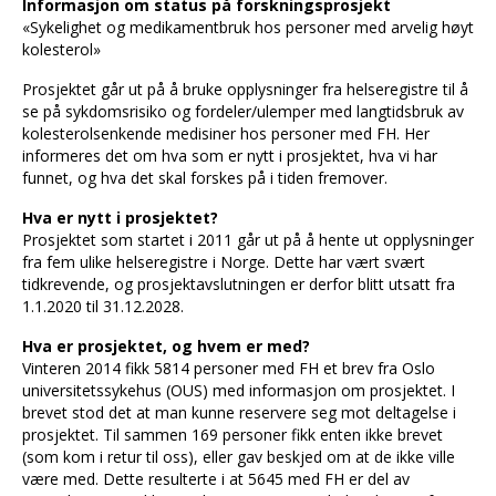
Informasjon om status på forskningsprosjekt
«Sykelighet og medikamentbruk hos personer med arvelig høyt
kolesterol»
Prosjektet går ut på å bruke opplysninger fra helseregistre til å
se på sykdomsrisiko og fordeler/ulemper med langtidsbruk av
kolesterolsenkende medisiner hos personer med FH. Her
informeres det om hva som er nytt i prosjektet, hva vi har
funnet, og hva det skal forskes på i tiden fremover.
Hva er nytt i prosjektet?
Prosjektet som startet i 2011 går ut på å hente ut opplysninger
fra fem ulike helseregistre i Norge. Dette har vært svært
tidkrevende, og prosjektavslutningen er derfor blitt utsatt fra
1.1.2020 til 31.12.2028.
Hva er prosjektet, og hvem er med?
Vinteren 2014 fikk 5814 personer med FH et brev fra Oslo
universitetssykehus (OUS) med informasjon om prosjektet. I
brevet stod det at man kunne reservere seg mot deltagelse i
prosjektet. Til sammen 169 personer fikk enten ikke brevet
(som kom i retur til oss), eller gav beskjed om at de ikke ville
være med. Dette resulterte i at 5645 med FH er del av