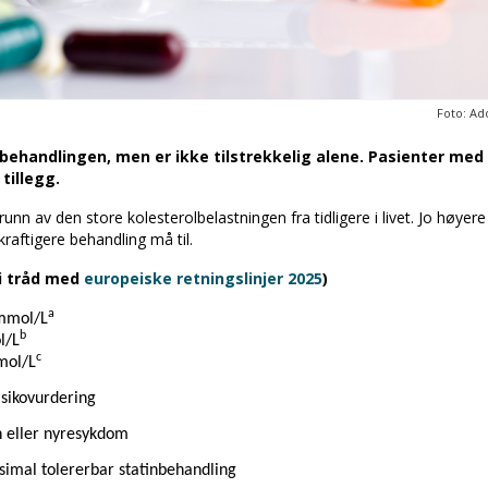
Foto: Ad
v behandlingen, men er ikke tilstrekkelig alene. Pasienter med 
tillegg.
nn av den store kolesterolbelastningen fra tidligere i livet. Jo høyere
raftigere behandling må til.
i tråd med
europeiske retningslinjer 2025
)
a
 mmol/L
b
l/L
c
mol/L
isikovurdering
n eller nyresykdom
simal tolererbar statinbehandling