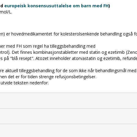
ed
europeisk konsensusuttalelse om barn med FH
)
mol/L.
n) er hovedmedikamentet for kolesterolsenkende behandling også f
er med FH som regel ha tilleggsbehandling med
rol). Det finnes kombinasjonstabletter med statin og ezetimib (Zen
s på "blå resept". Atozet inneholder atorvastatin og ezetimib, refund
ære aktuell tilleggsbehandling for de som ikke når behandlingsmål med
en det er for tiden strenge refusjonsbetingelser.
utvide teksten nedenfor.