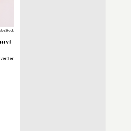
obeStock
FH vil
 verdier