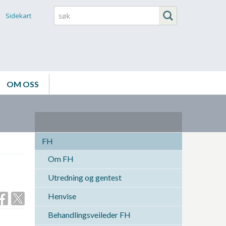
Sidekart
OM OSS
FH
Om FH
Utredning og gentest
Henvise
Behandlingsveileder FH