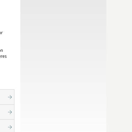
or
on
eres