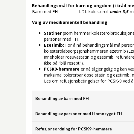
Behandlingsmål for barn og ungdom (i tråd m
Barn med FH: LDL-kolesterol
under 3,5
m
Valg av medikamentell behandling
Statiner
(som hemmer kolesterolproduksjone
personer med FH.
Ezetimib:
For å nå behandlingsmål må person
kolesterolabsorpsjonshemmeren ezetimib (Ezet
inneholder rosuvastatin og ezetimib, refundere
ikke på "blå resept").
PCSK9-hemmere
er nå tilgjengelig og kan v
maksimal tolererbar dose statin og ezetimib, m
Les om refusjonsbetingelser for PCSK-9 ved å 
Behandling av barn med FH
Behandling av personer med Homozygot FH
Refusjonsordning for PCSK9-hemmere