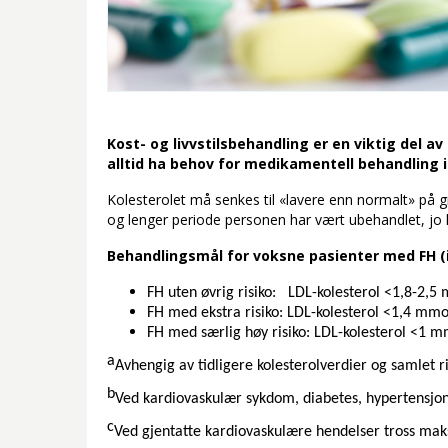
Kost- og livvstilsbehandling er en viktig del a
alltid ha behov for medikamentell behandling i 
Kolesterolet må senkes til «lavere enn normalt» på gru
og lenger periode personen har vært ubehandlet, jo k
Behandlingsmål for voksne pasienter med FH (
FH uten øvrig risiko: LDL-kolesterol <1,8-2,5
FH med ekstra risiko: LDL-kolesterol <1,4 mmo
FH med særlig høy risiko: LDL-kolesterol <1 m
a
Avhengig av tidligere kolesterolverdier og samlet r
b
Ved kardiovaskulær sykdom, diabetes, hypertensjo
c
Ved gjentatte kardiovaskulære hendelser tross mak