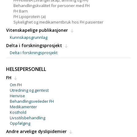
FH-FEMINA (Svangerskap, amming og FH)
Behandlingskvalitet for personer med FH
FH Barn
FH Lipoprotein (a)
Sykelighet og medikamentbruk hos FH pasienter
Vitenskapelige publikasjoner
Kunnskapsgrunnlag
Delta i forskningsprosjekt
Delta i forskningsprosjekt
HELSEPERSONELL
FH
Om FH
Utredning og gentest
Henvise
Behandlingsveileder FH
Medikamenter
Kosthold
Livsstilsbehandling
Oppfølging
Andre arvelige dyslipidemier