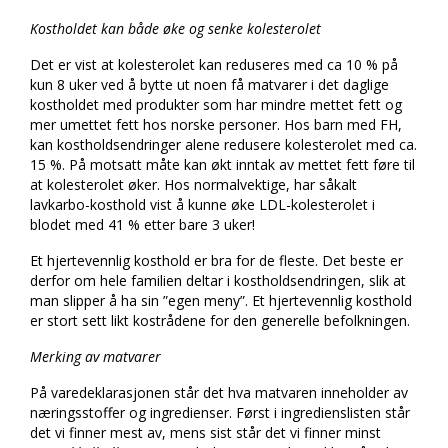
Kostholdet kan både øke og senke kolesterolet
Det er vist at kolesterolet kan reduseres med ca 10 % på
kun 8 uker ved å bytte ut noen få matvarer i det daglige
kostholdet med produkter som har mindre mettet fett og
mer umettet fett hos norske personer. Hos barn med FH,
kan kostholdsendringer alene redusere kolesterolet med ca.
15 %. På motsatt måte kan økt inntak av mettet fett føre til
at kolesterolet øker. Hos normalvektige, har såkalt
lavkarbo-kosthold vist å kunne øke LDL-kolesterolet i
blodet med 41 % etter bare 3 uker!
Et hjertevennlig kosthold er bra for de fleste. Det beste er
derfor om hele familien deltar i kostholdsendringen, slik at
man slipper å ha sin ”egen meny”. Et hjertevennlig kosthold
er stort sett likt kostrådene for den generelle befolkningen.
Merking av matvarer
På varedeklarasjonen står det hva matvaren inneholder av
næringsstoffer og ingredienser. Først i ingredienslisten står
det vi finner mest av, mens sist står det vi finner minst