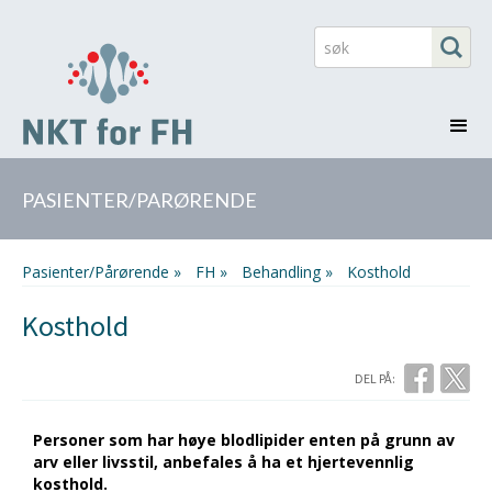
PASIENTER/PARØRENDE
Pasienter/Pårørende »
FH »
behandling »
Kosthold
Kosthold
DEL PÅ:
Personer som har høye blodlipider enten på grunn av
arv eller livsstil, anbefales å ha et hjertevennlig
kosthold.