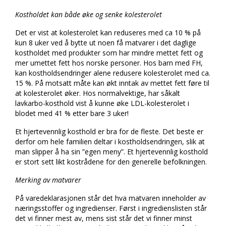
Kostholdet kan både øke og senke kolesterolet
Det er vist at kolesterolet kan reduseres med ca 10 % på
kun 8 uker ved å bytte ut noen få matvarer i det daglige
kostholdet med produkter som har mindre mettet fett og
mer umettet fett hos norske personer. Hos barn med FH,
kan kostholdsendringer alene redusere kolesterolet med ca.
15 %. På motsatt måte kan økt inntak av mettet fett føre til
at kolesterolet øker. Hos normalvektige, har såkalt
lavkarbo-kosthold vist å kunne øke LDL-kolesterolet i
blodet med 41 % etter bare 3 uker!
Et hjertevennlig kosthold er bra for de fleste. Det beste er
derfor om hele familien deltar i kostholdsendringen, slik at
man slipper å ha sin ”egen meny”. Et hjertevennlig kosthold
er stort sett likt kostrådene for den generelle befolkningen.
Merking av matvarer
På varedeklarasjonen står det hva matvaren inneholder av
næringsstoffer og ingredienser. Først i ingredienslisten står
det vi finner mest av, mens sist står det vi finner minst