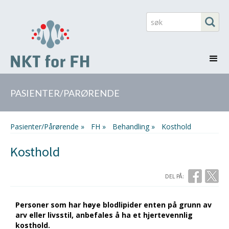
PASIENTER/PARØRENDE
Pasienter/Pårørende »
FH »
behandling »
Kosthold
Kosthold
DEL PÅ:
Personer som har høye blodlipider enten på grunn av
arv eller livsstil, anbefales å ha et hjertevennlig
kosthold.