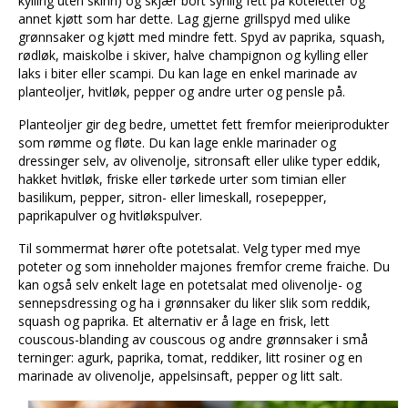
kylling uten skinn) og skjær bort synlig fett på koteletter og
annet kjøtt som har dette. Lag gjerne grillspyd med ulike
grønnsaker og kjøtt med mindre fett. Spyd av paprika, squash,
rødløk, maiskolbe i skiver, halve champignon og kylling eller
laks i biter eller scampi. Du kan lage en enkel marinade av
planteoljer, hvitløk, pepper og andre urter og pensle på.
Planteoljer gir deg bedre, umettet fett fremfor meieriprodukter
som rømme og fløte. Du kan lage enkle marinader og
dressinger selv, av olivenolje, sitronsaft eller ulike typer eddik,
hakket hvitløk, friske eller tørkede urter som timian eller
basilikum, pepper, sitron- eller limeskall, rosepepper,
paprikapulver og hvitløkspulver.
Til sommermat hører ofte potetsalat. Velg typer med mye
poteter og som inneholder majones fremfor creme fraiche. Du
kan også selv enkelt lage en potetsalat med olivenolje- og
sennepsdressing og ha i grønnsaker du liker slik som reddik,
squash og paprika. Et alternativ er å lage en frisk, lett
couscous-blanding av couscous og andre grønnsaker i små
terninger: agurk, paprika, tomat, reddiker, litt rosiner og en
marinade av olivenolje, appelsinsaft, pepper og litt salt.