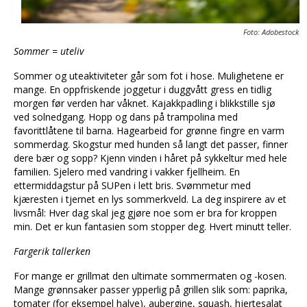
Foto: Adobestock
Sommer = uteliv
Sommer og uteaktiviteter går som fot i hose. Mulighetene er
mange. En oppfriskende joggetur i duggvått gress en tidlig
morgen før verden har våknet. Kajakkpadling i blikkstille sjø
ved solnedgang. Hopp og dans på trampolina med
favorittlåtene til barna. Hagearbeid for grønne fingre en varm
sommerdag. Skogstur med hunden så langt det passer, finner
dere bær og sopp? Kjenn vinden i håret på sykkeltur med hele
familien. Sjelero med vandring i vakker fjellheim. En
ettermiddagstur på SUPen i lett bris. Svømmetur med
kjæresten i tjernet en lys sommerkveld. La deg inspirere av et
livsmål: Hver dag skal jeg gjøre noe som er bra for kroppen
min. Det er kun fantasien som stopper deg. Hvert minutt teller.
Fargerik tallerken
For mange er grillmat den ultimate sommermaten og -kosen.
Mange grønnsaker passer ypperlig på grillen slik som: paprika,
tomater (for eksempel halve), aubergine, squash, hjertesalat