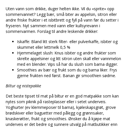
Uten vann som drikke, duger helten ikke. Vil du «sprite» opp
sommervannet? Legg bær, små biter av appelsin, sitron eller
andre friske frukter i et isbitbrett og fyll på vann før du setter i
fryseren. Nyt sammen med vann eller kullsyrevann i
sommervarmen. Forslag til andre leskende drikker:
Iskaffe: Bland litt sterk filter- eller pulverkaffe, isbiter og
skummet eller lettmelk 0,5 %
Hjemmelaget slush: Knus isbiter og andre frukter som
skrelte appelsiner og litt sitron uten skall eller vannmelon
med en blender. Vips så har du slush som barna digger.
Smoothies av bær og frukt som du og barna liker. Frys
gjerne frukten ned først. Banan gir smoothien sødme.
Biltur og nistepakke
Det beste tipset til mat på biltur er en god matpakke som kan
nytes som piknik på rasteplasser eller i setet underveis.
Yoghurter (ev klemmeposer til barna), kjøleskapsgrøt, grove
brødskiver eller baguetter med pålegg og grønnsaker,
knaskerøtter, frukt og smoothies. Ønsker du å kjøpe mat
underveis er det bedre og sunnere utvalg på matbutikker enn