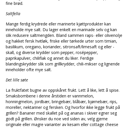
fine brød.
Saltfella
Mange ferdig krydrede eller marinerte kjøttprodukter kan
inneholde mye salt. Du lager enkelt en marinade selv og kan
slik redusere saltmengden. Bland sammen raps- eller olivenolje
og hakket fersk hvitløk, friske eller tørkede urter som timian,
basilikum, oregano, koriander, sitronsaft/limesaft og eller -
skall, og diverse krydder som pepper, rosépepper,
paprikapulver, chiliflak og annet du liker. Ferdige
blandingskrydder slik som grillkrydder, chili-mikser og lignende
inneholder ofte mye salt.
Det lille søte
La fruktfatet bugne av oppskåret frukt. Lett å like, lett å spise.
Smaksbombene i denne årstiden er vannmelon,
honningmelon, jordbær, bringebær, blåbær, bjørnebær, rips,
moreller, nektariner og fersken. Og hvorfor ikke legge frukt på
grillen? Bananer med skallet på og ananas i skiver egner seg
godt på grillen. Ønsker du noe ved siden av, velg gjerne
originale eller magre varianter av kesam eller cottage cheese