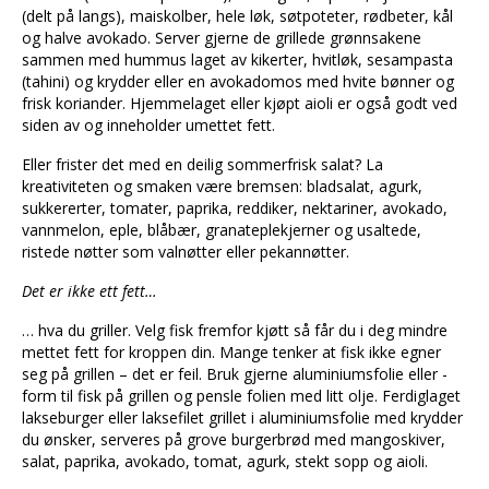
(delt på langs), maiskolber, hele løk, søtpoteter, rødbeter, kål
og halve avokado. Server gjerne de grillede grønnsakene
sammen med hummus laget av kikerter, hvitløk, sesampasta
(tahini) og krydder eller en avokadomos med hvite bønner og
frisk koriander. Hjemmelaget eller kjøpt aioli er også godt ved
siden av og inneholder umettet fett.
Eller frister det med en deilig sommerfrisk salat? La
kreativiteten og smaken være bremsen: bladsalat, agurk,
sukkererter, tomater, paprika, reddiker, nektariner, avokado,
vannmelon, eple, blåbær, granateplekjerner og usaltede,
ristede nøtter som valnøtter eller pekannøtter.
Det er ikke ett fett…
… hva du griller. Velg fisk fremfor kjøtt så får du i deg mindre
mettet fett for kroppen din. Mange tenker at fisk ikke egner
seg på grillen – det er feil. Bruk gjerne aluminiumsfolie eller -
form til fisk på grillen og pensle folien med litt olje. Ferdiglaget
lakseburger eller laksefilet grillet i aluminiumsfolie med krydder
du ønsker, serveres på grove burgerbrød med mangoskiver,
salat, paprika, avokado, tomat, agurk, stekt sopp og aioli.