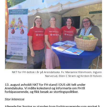
NKT for FH deltok i år på Arendalsuka. Fv: Marianne Klevmoen, Ingunn
Narverud, Ellen C Strøm og Kirsten B Holven
13. august avholdt NKT for FH stand i OUS sitt telt under
Arendalsuka. Vi målte kolesterol og informerte om FH til
forbipasserende, og fikk besøk av stortingspolitiker.
Stor interesse
Allerede før åpning av standen kom forbipasserende som ønsket å