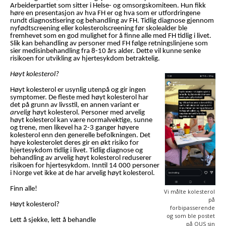
Arbeiderpartiet som sitter i Helse- og omsorgskomiteen. Hun fikk
høre en presentasjon av hva FH er og hva som er utfordringene
rundt diagnostisering og behandling av FH. Tidlig diagnose gjennom
nyfødtscreening eller kolesterolscreening før skolealder ble
fremhevet som en god mulighet for å finne alle med FH tidlig i livet.
Slik kan behandling av personer med FH følge retningslinjene som
sier medisinbehandling fra 8-10 års alder. Dette vil kunne senke
risikoen for utvikling av hjertesykdom betraktelig.
Høyt kolesterol?
Høyt kolesterol er usynlig utenpå og gir ingen
symptomer. De fleste med høyt kolesterol har
det på grunn av livsstil, en annen variant er
arvelig
høyt kolesterol. Personer med arvelig
høyt kolesterol kan være normalvektige, sunne
og trene, men likevel ha 2-3 ganger høyere
kolesterol enn den generelle befolkningen. Det
høye kolesterolet deres gir en økt risiko for
hjertesykdom tidlig i livet. Tidlig diagnose og
behandling av arvelig høyt kolesterol reduserer
risikoen for hjertesykdom. Inntil 14 000 personer
i Norge vet ikke at de har arvelig høyt kolesterol.
Finn alle!
Vi målte kolesterol
på
Høyt kolesterol?
forbipasserende
og som ble postet
Lett å sjekke, lett å behandle
på OUS sin