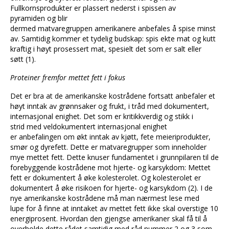
Fullkornsprodukter er plassert nederst i spissen av
pyramiden og blir
dermed matvaregruppen amerikanere anbefales å spise minst
av. Samtidig kommer et tydelig budskap: spis ekte mat og kutt
kraftig i høyt prosessert mat, spesielt det som er salt eller
søtt (1).
Proteiner fremfor mettet fett i fokus
Det er bra at de amerikanske kostrådene fortsatt anbefaler et
høyt inntak av grønnsaker og frukt, i tråd med dokumentert,
internasjonal enighet. Det som er kritikkverdig og stikk i
strid med veldokumentert internasjonal enighet
er anbefalingen om økt inntak av kjøtt, fete meieriprodukter,
smør og dyrefett. Dette er matvaregrupper som inneholder
mye mettet fett. Dette knuser fundamentet i grunnpilaren til de
forebyggende kostrådene mot hjerte- og karsykdom: Mettet
fett er dokumentert å øke kolesterolet. Og kolesterolet er
dokumentert å øke risikoen for hjerte- og karsykdom (2). I de
nye amerikanske kostrådene må man nærmest lese med
lupe for å finne at inntaket av mettet fett ikke skal overstige 10
energiprosent. Hvordan den gjengse amerikaner skal få til å
overholde dette rådet samtidig med råd nummer 2 og 3 som