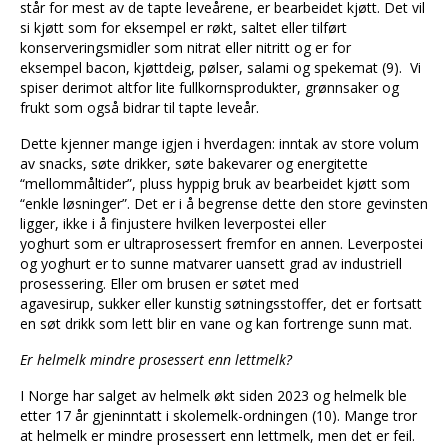
står for mest av de tapte leveårene, er bearbeidet kjøtt. Det vil
si kjøtt som for eksempel er røkt, saltet eller tilført
konserveringsmidler som nitrat eller nitritt og er for
eksempel bacon, kjøttdeig, pølser, salami og spekemat (9). Vi
spiser derimot altfor lite fullkornsprodukter, grønnsaker og
frukt som også bidrar til tapte leveår.
Dette kjenner mange igjen i hverdagen: inntak av store volum
av snacks, søte drikker, søte bakevarer og energitette
“mellommåltider”, pluss hyppig bruk av bearbeidet kjøtt som
“enkle løsninger”. Det er i å begrense dette den store gevinsten
ligger, ikke i å finjustere hvilken leverpostei eller
yoghurt som er ultraprosessert fremfor en annen. Leverpostei
og yoghurt er to sunne matvarer uansett grad av industriell
prosessering. Eller om brusen er søtet med
agavesirup, sukker eller kunstig søtningsstoffer, det er fortsatt
en søt drikk som lett blir en vane og kan fortrenge sunn mat.
Er helmelk mindre prosessert enn lettmelk?
I Norge har salget av helmelk økt siden 2023 og helmelk ble
etter 17 år gjeninntatt i skolemelk-ordningen (10). Mange tror
at helmelk er mindre prosessert enn lettmelk, men det er feil.