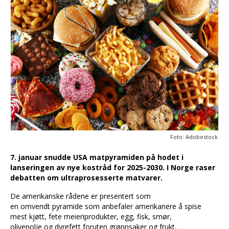
Foto: Adobestock
7. januar snudde USA matpyramiden på hodet i
lanseringen av nye kostråd for 2025-2030. I Norge raser
debatten om ultraprosesserte matvarer.
De amerikanske rådene er presentert som
en omvendt pyramide som anbefaler amerikanere å spise
mest kjøtt, fete meieriprodukter, egg, fisk, smør,
olivenolje og dyrefett foruten grønnsaker og frukt.