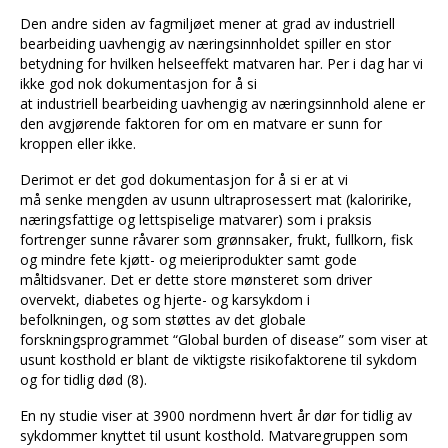
Den andre siden av fagmiljøet mener at grad av industriell
bearbeiding uavhengig av næringsinnholdet spiller en stor
betydning for hvilken helseeffekt matvaren har. Per i dag har vi
ikke god nok dokumentasjon for å si
at industriell bearbeiding uavhengig av næringsinnhold alene er
den avgjørende faktoren for om en matvare er sunn for
kroppen eller ikke.
Derimot er det god dokumentasjon for å si er at vi
må senke mengden av usunn ultraprosessert mat (kaloririke,
næringsfattige og lettspiselige matvarer) som i praksis
fortrenger sunne råvarer som grønnsaker, frukt, fullkorn, fisk
og mindre fete kjøtt- og meieriprodukter samt gode
måltidsvaner. Det er dette store mønsteret som driver
overvekt, diabetes og hjerte- og karsykdom i
befolkningen, og som støttes av det globale
forskningsprogrammet “Global burden of disease” som viser at
usunt kosthold er blant de viktigste risikofaktorene til sykdom
og for tidlig død (8).
En ny studie viser at 3900 nordmenn hvert år dør for tidlig av
sykdommer knyttet til usunt kosthold. Matvaregruppen som