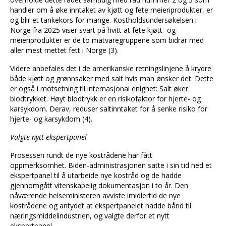
handler om å øke inntaket av kjøtt og fete meieriprodukter, er
og blir et tankekors for mange. Kostholdsundersøkelsen i
Norge fra 2025 viser svart på hvitt at fete kjøtt- og
meieriprodukter er de to matvaregruppene som bidrar med
aller mest mettet fett i Norge (3).
Videre anbefales det i de amerikanske retningslinjene å krydre
både kjøtt og grønnsaker med salt hvis man ønsker det. Dette
er også i motsetning til internasjonal enighet: Salt øker
blodtrykket. Høyt blodtrykk er en risikofaktor for hjerte- og
karsykdom. Derav, reduser saltinntaket for å senke risiko for
hjerte- og karsykdom (4).
Valgte nytt ekspertpanel
Prosessen rundt de nye kostrådene har fått
oppmerksomhet. Biden-administrasjonen satte i sin tid ned et
ekspertpanel til å utarbeide nye kostråd og de hadde
gjennomgått vitenskapelig dokumentasjon i to år. Den
nåværende helseministeren avviste imidlertid de nye
kostrådene og antydet at ekspertpanelet hadde bånd til
næringsmiddelindustrien, og valgte derfor et nytt
ekspertpanel.