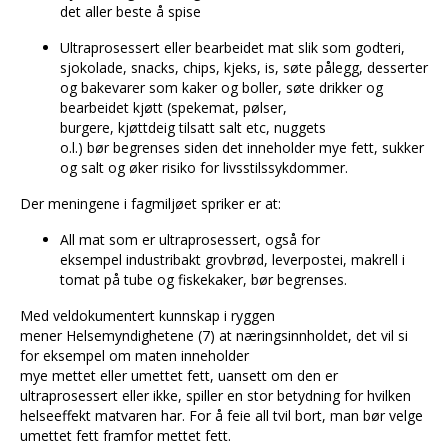
det aller beste å spise
Ultraprosessert eller bearbeidet mat slik som godteri,
sjokolade, snacks, chips, kjeks, is, søte pålegg, desserter
og bakevarer som kaker og boller, søte drikker og
bearbeidet kjøtt (spekemat, pølser,
burgere, kjøttdeig tilsatt salt etc, nuggets
o.l.) bør begrenses siden det inneholder mye fett, sukker
og salt og øker risiko for livsstilssykdommer.
Der meningene i fagmiljøet spriker er at:
All mat som er ultraprosessert, også for
eksempel industribakt grovbrød, leverpostei, makrell i
tomat på tube og fiskekaker, bør begrenses.
Med veldokumentert kunnskap i ryggen
mener Helsemyndighetene (7) at næringsinnholdet, det vil si
for eksempel om maten inneholder
mye mettet eller umettet fett, uansett om den er
ultraprosessert eller ikke, spiller en stor betydning for hvilken
helseeffekt matvaren har. For å feie all tvil bort, man bør velge
umettet fett framfor mettet fett.