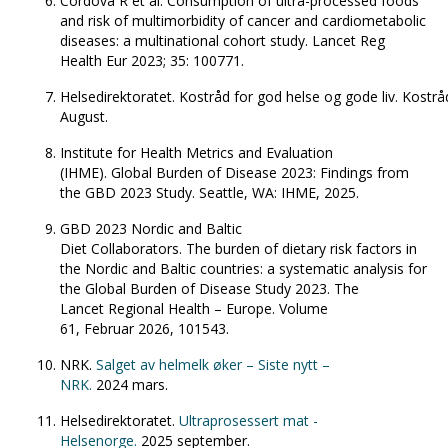
Cordova R et al. Consumption of ultra-processed foods
and risk of multimorbidity of cancer and cardiometabolic
diseases: a multinational cohort study. Lancet Reg
Health Eur 2023; 35: 100771.
Helsedirektoratet. Kostråd for god helse og gode liv. Kostrå
August.
Institute for Health Metrics and Evaluation
(IHME). Global Burden of Disease 2023: Findings from
the GBD 2023 Study. Seattle, WA: IHME, 2025.
GBD 2023 Nordic and Baltic
Diet Collaborators. The burden of dietary risk factors in
the Nordic and Baltic countries: a systematic analysis for
the Global Burden of Disease Study 2023. The
Lancet Regional Health – Europe. Volume
61, Februar 2026, 101543.
NRK.
Salget av helmelk øker – Siste nytt –
NRK.
2024 mars.
Helsedirektoratet.
Ultraprosessert mat -
Helsenorge.
2025 september.