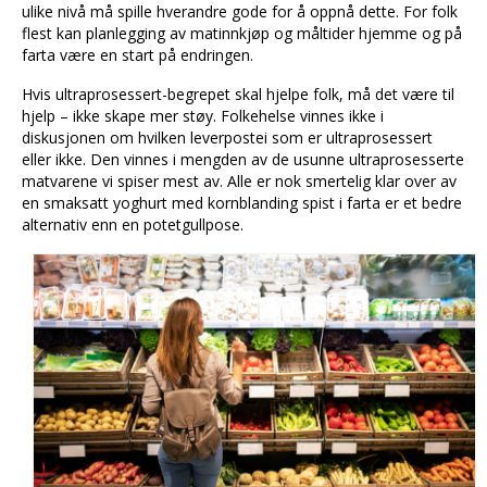
ulike nivå må spille hverandre gode for å oppnå dette. For folk
flest kan planlegging av matinnkjøp og måltider hjemme og på
farta være en start på endringen.
Hvis ultraprosessert-begrepet skal hjelpe folk, må det være til
hjelp – ikke skape mer støy. Folkehelse vinnes ikke i
diskusjonen om hvilken leverpostei som er ultraprosessert
eller ikke. Den vinnes i mengden av de usunne ultraprosesserte
matvarene vi spiser mest av. Alle er nok smertelig klar over av
en smaksatt yoghurt med kornblanding spist i farta er et bedre
alternativ enn en potetgullpose.