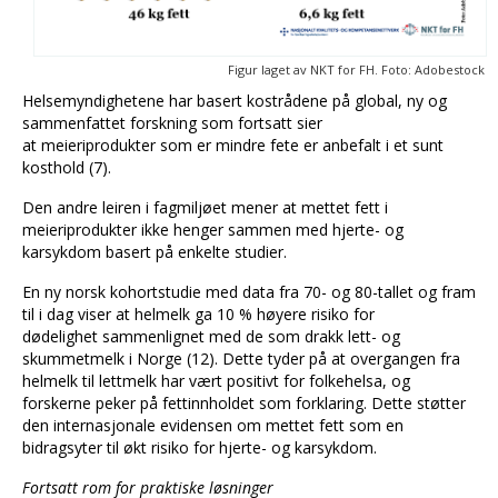
Figur laget av NKT for FH. Foto: Adobestock
Helsemyndighetene har basert kostrådene på global, ny og
sammenfattet forskning som fortsatt sier
at meieriprodukter som er mindre fete er anbefalt i et sunt
kosthold (7).
Den andre leiren i fagmiljøet mener at mettet fett i
meieriprodukter ikke henger sammen med hjerte- og
karsykdom basert på enkelte studier.
En ny norsk kohortstudie med data fra 70- og 80-tallet og fram
til i dag viser at helmelk ga 10 % høyere risiko for
dødelighet sammenlignet med de som drakk lett- og
skummetmelk i Norge (12). Dette tyder på at overgangen fra
helmelk til lettmelk har vært positivt for folkehelsa, og
forskerne peker på fettinnholdet som forklaring. Dette støtter
den internasjonale evidensen om mettet fett som en
bidragsyter til økt risiko for hjerte- og karsykdom.
Fortsatt rom for praktiske løsninger