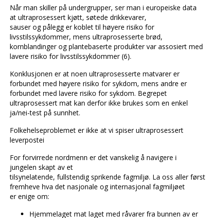
Når man skiller på undergrupper, ser man i europeiske data
at ultraprosessert kjøtt, søtede drikkevarer,
sauser og pålegg er koblet til høyere risiko for
livsstilssykdommer, mens ultraprosesserte brød,
kornblandinger og plantebaserte produkter var assosiert med
lavere risiko for livsstilssykdommer (6).
Konklusjonen er at noen ultraprosesserte matvarer er
forbundet med høyere risiko for sykdom, mens andre er
forbundet med lavere risiko for sykdom. Begrepet
ultraprosessert mat kan derfor ikke brukes som en enkel
ja/nei-test på sunnhet.
Folkehelseproblemet er ikke at vi spiser ultraprosessert
leverpostei
For forvirrede nordmenn er det vanskelig å navigere i
jungelen skapt av et
tilsynelatende, fullstendig sprikende fagmiljø. La oss aller først
fremheve hva det nasjonale og internasjonal fagmiljøet
er enige om:
Hjemmelaget mat laget med råvarer fra bunnen av er