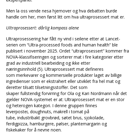
Men la oss vende nesa hjemover og hva debatten burde
handle om her, men først litt om hva ultraprosessert mat er.
Ultraprosessert: dårlig kompass alene
Ultraprosessering har fått ny vind i seilene etter at Lancet-
serien om “Ultra-processed foods and human health” ble
publisert i november 2025. Ordet “ultraprosessert” kommer fra
NOVA-klassifiseringen og sorterer mat i fire kategorier etter
grad av industriell bearbeiding og ikke etter
næringsinnhold (5). Ultraprosessert mat defineres
som merkevarer og kommersielle produkter laget av billige
ingredienser som er ekstrahert eller utviklet fra hel mat og
deretter tilsatt tilsetningsstoffer. Det som
skaper fullstendig forvirring for Ola og Kari Nordmann når det
gjelder NOVA-systemet er at: Ultraprosessert mat er en stor
og heterogen kategori. I denne gruppen finnes
leverpostei, doughnuts, makrell i tomat på
tube, industribakt grovbrød, søtet brus, sjokolade,
ferdigpizza, hamburgere, pølser, plantemargarin og
fiskekaker for å nevne noen.